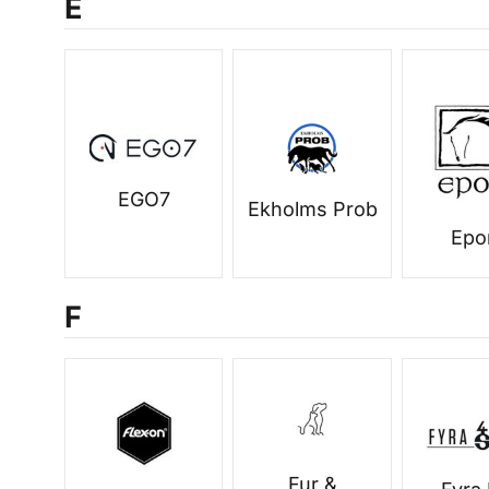
E
EGO7
Ekholms Prob
Epo
F
Fur &