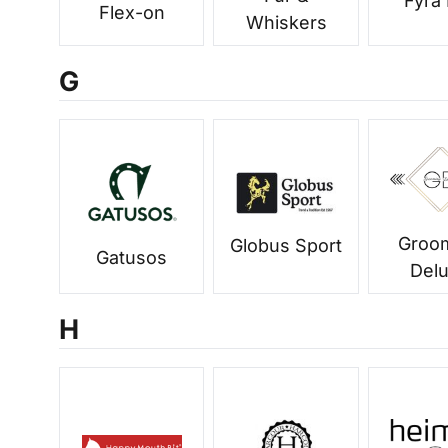
Fyra
Flex-on
Whiskers
G
Groo
Globus Sport
Gatusos
Del
H