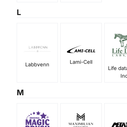
L
Lami-Cell
Labbvenn
Life da
In
M