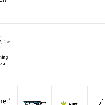
 Ess
ming
uxe