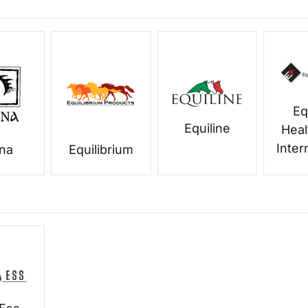
Eq
Equiline
Heal
Inter
na
Equilibrium