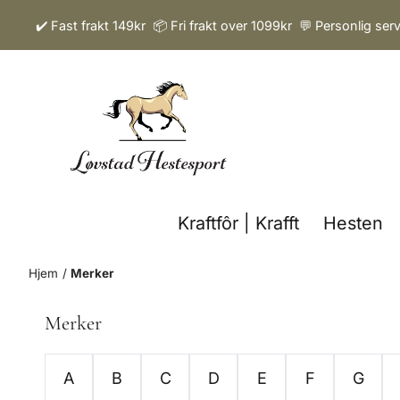
Hopp til innhold
✔️ Fast frakt 149kr 📦 Fri frakt over 1099kr 💬 Personlig ser
Kraftfôr | Krafft
Hesten
Hjem
/
Merker
Merker
A
B
C
D
E
F
G