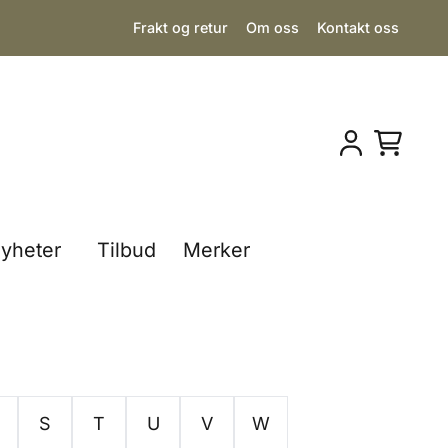
Frakt og retur
Om oss
Kontakt oss
yheter
Tilbud
Merker
S
T
U
V
W