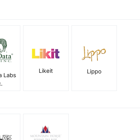
Likeit
Lippo
ta Labs
c.