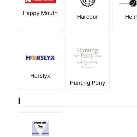
Happy Mouth
Harcour
Hei
Horslyx
Hunting Pony
I