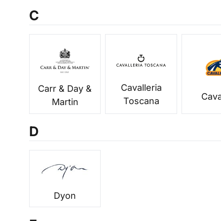
C
Cavalleria
Carr & Day &
Cava
Toscana
Martin
D
Dyon