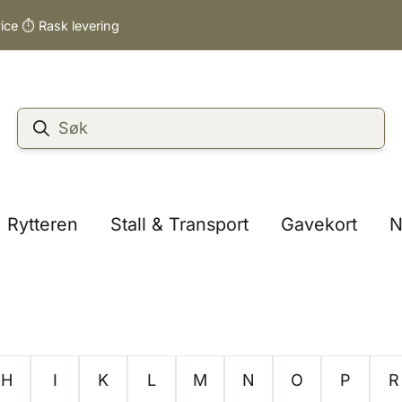
vice ⏱️ Rask levering
Rytteren
Stall & Transport
Gavekort
N
H
I
K
L
M
N
O
P
R