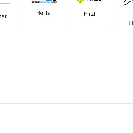
Helite
Hirzl
mer