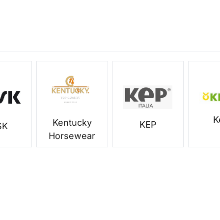
K
Kentucky
KEP
SK
Horsewear