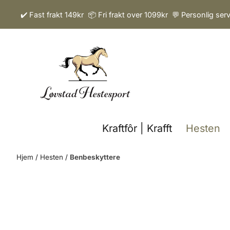
Hopp til innhold
✔️ Fast frakt 149kr 📦 Fri frakt over 1099kr 💬 Personlig ser
Kraftfôr | Krafft
Hesten
Hjem
/
Hesten
/
Benbeskyttere