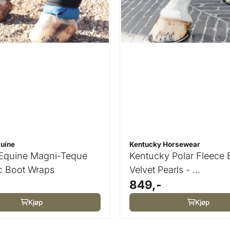
uine
Kentucky Horsewear
 Equine Magni-Teque
Kentucky Polar Fleece
c Boot Wraps
Velvet Pearls - ...
849,-
Kjøp
Kjøp