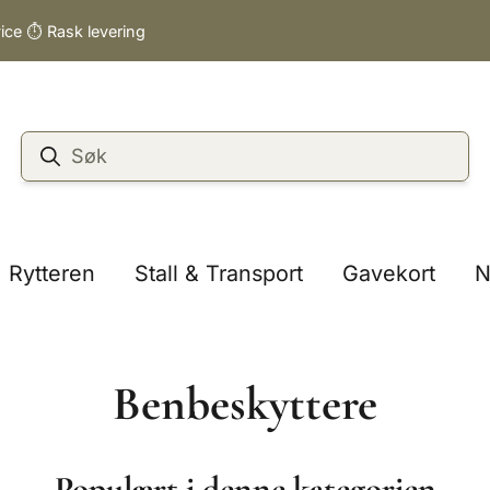
vice ⏱️ Rask levering
Rytteren
Stall & Transport
Gavekort
N
Benbeskyttere
Populært i denne kategorien