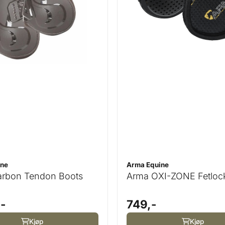
ine
Arma Equine
rbon Tendon Boots
Arma OXI-ZONE Fetloc
,-
749,-
Kjøp
Kjøp