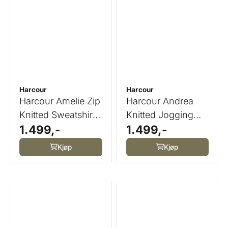
Harcour
Harcour
Harcour Amelie Zip
Harcour Andrea
Knitted Sweatshirt
Knitted Jogging
1.499,-
1.499,-
Navy
Cacao (Dark
Brown) ...
Kjøp
Kjøp