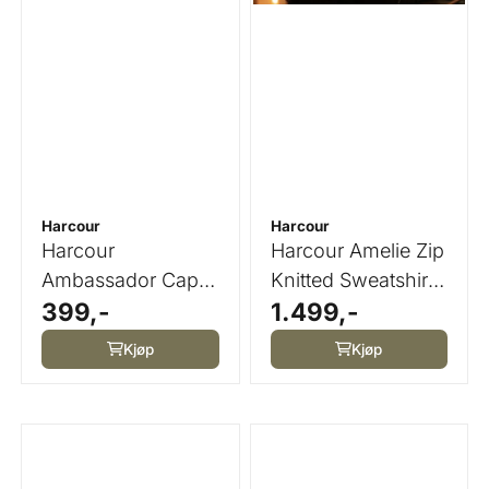
Harcour
Harcour
Harcour
Harcour Amelie Zip
Ambassador Cap -
Knitted Sweatshirt
399,-
1.499,-
Flere Farger
Cacao (Dark ...
Kjøp
Kjøp