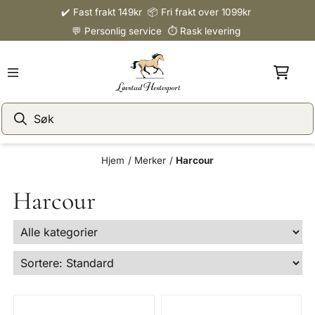
✔️ Fast frakt 149kr 📦 Fri frakt over 1099kr
Hopp til innhold
💬 Personlig service ⏱️ Rask levering
Hjem
/
Merker
/
Harcour
Harcour