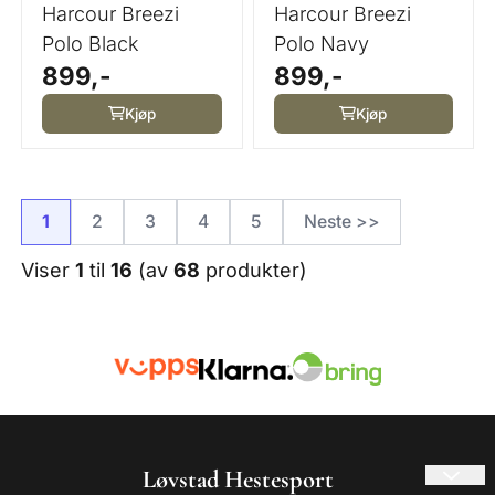
Harcour Breezi
Harcour Breezi
Polo Black
Polo Navy
899,-
899,-
Kjøp
Kjøp
1
2
3
4
5
Neste >>
Viser
1
til
16
(av
68
produkter)
Løvstad Hestesport