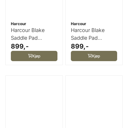
Harcour
Harcour
Harcour Blake
Harcour Blake
Saddle Pad
Saddle Pad
899,-
899,-
Dressage
Dressage Peacock
Grapefruit
Kjøp
Kjøp