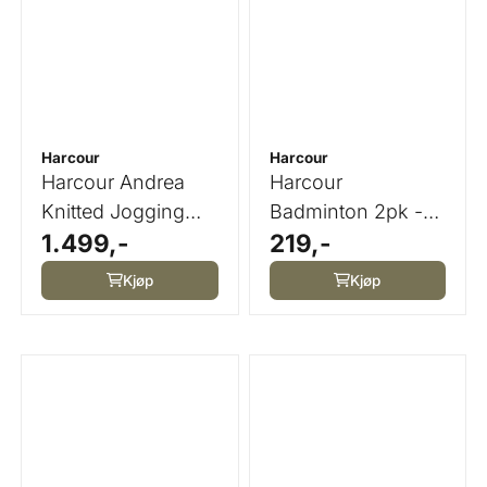
Harcour
Harcour
Harcour Andrea
Harcour
Knitted Jogging
Badminton 2pk -
1.499,-
219,-
Navy
Flere Farger
Kjøp
Kjøp