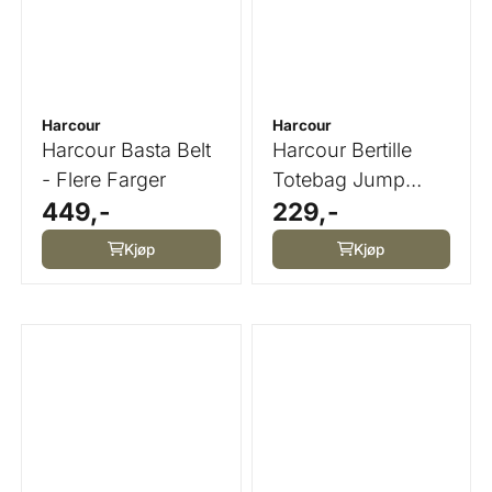
Harcour
Harcour
Harcour Basta Belt
Harcour Bertille
- Flere Farger
Totebag Jump
449,-
229,-
Shell Grapefruit
Kjøp
Kjøp