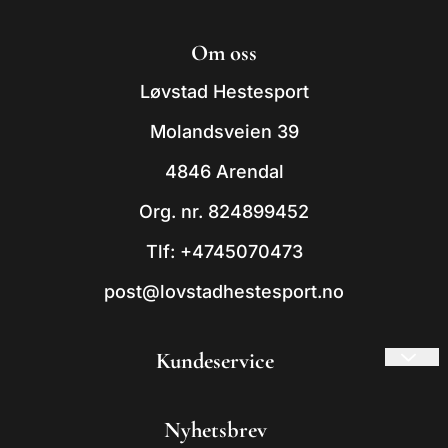
© 2026 Løvstad Hestesport
Om oss
- Powered by Mystore.no
Løvstad Hestesport
Molandsveien 39
4846 Arendal
Org. nr. 824899452
Tlf:
+4745070473
post@lovstadhestesport.no
Kundeservice
Frakt og retur
Nyhetsbrev
Om oss