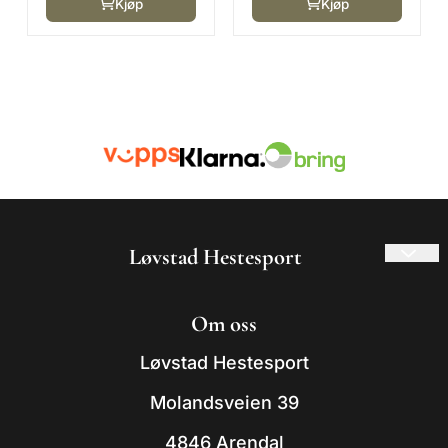
Kjøp
Kjøp
Løvstad Hestesport
© 2026 Løvstad Hestesport
Om oss
- Powered by Mystore.no
Løvstad Hestesport
Molandsveien 39
4846 Arendal