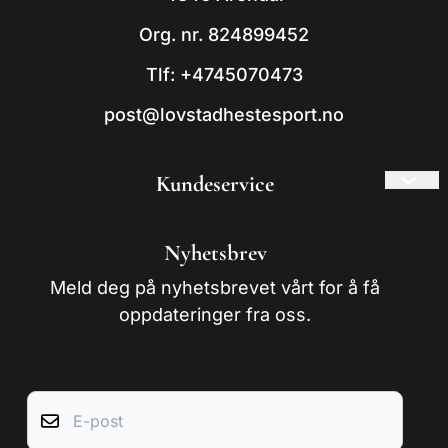
Org. nr. 824899452
Tlf:
+4745070473
post@lovstadhestesport.no
Kundeservice
Frakt og retur
Nyhetsbrev
Om oss
Meld deg på nyhetsbrevet vårt for å få
Kontakt oss
oppdateringer fra oss.
Salgsbetingelser
E-post