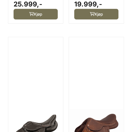
25.999,-
19.999,-
Brothers Saddle
Saddle
Kjøp
Kjøp