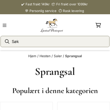
✔️ Fast frakt 149kr 📦 Fri frakt over 1099kr
Hopp til innhold
💬 Personlig service ⏱️ Rask levering
Hjem
/
Hesten
/
Saler
/
Sprangsal
Sprangsal
Populært i denne kategorien