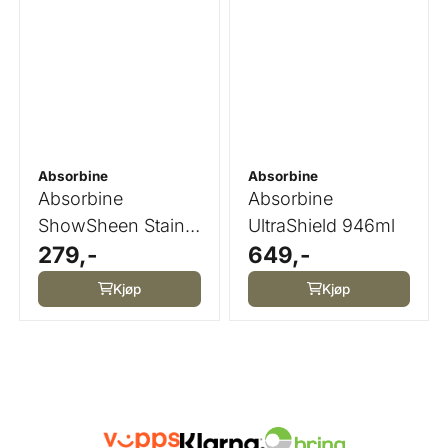
Absorbine
Absorbine
Absorbine
Absorbine
ShowSheen Stain
UltraShield 946ml
279,-
649,-
Remover
Kjøp
Kjøp