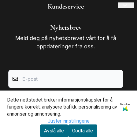
Kundeservice
Frakt og retur
Nyhetsbrev
Om oss
Meld deg på nyhetsbrevet vårt for å få
Kontakt oss
oppdateringer fra oss.
Salgsbetingelser
E-post
Dette nettstedet bruker informasjonskapsler for å
Abonner
Drevet av
fungere korrekt, analysere trafikk, personalisering av
annonser og annonsering.
Juster innstillingene
Avslå alle
Godta alle