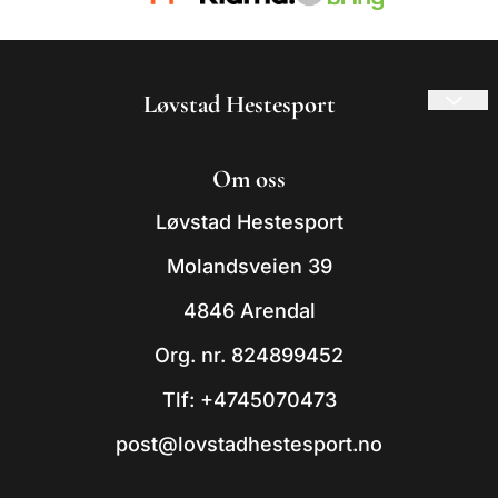
Løvstad Hestesport
© 2026 Løvstad Hestesport
Om oss
- Powered by Mystore.no
Løvstad Hestesport
Molandsveien 39
4846 Arendal
Org. nr. 824899452
Tlf:
+4745070473
post@lovstadhestesport.no