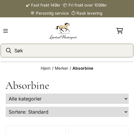
✔️ Fast frakt 149kr 📦 Fri frakt over 1099kr
Hopp til innhold
💬 Personlig service ⏱️ Rask levering
Hjem
/
Merker
/
Absorbine
Absorbine