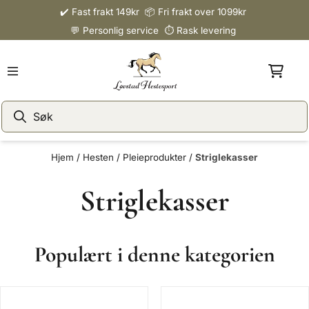
✔️ Fast frakt 149kr 📦 Fri frakt over 1099kr
Hopp til innhold
💬 Personlig service ⏱️ Rask levering
Hjem
/
Hesten
/
Pleieprodukter
/
Striglekasser
Striglekasser
Populært i denne kategorien