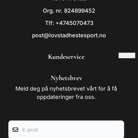
Org. nr. 824899452
Tlf:
+4745070473
post@lovstadhestesport.no
Kundeservice
Frakt og retur
Nyhetsbrev
Om oss
Meld deg på nyhetsbrevet vårt for å få
Kontakt oss
oppdateringer fra oss.
Salgsbetingelser
E-post