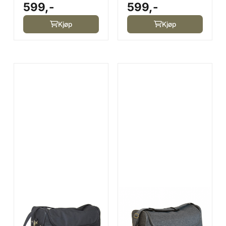
599,-
599,-
Flere Farger
Navy
Kjøp
Kjøp