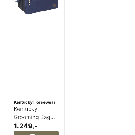
Kentucky Horsewear
Kentucky
Grooming Bag
1.249,-
Navy