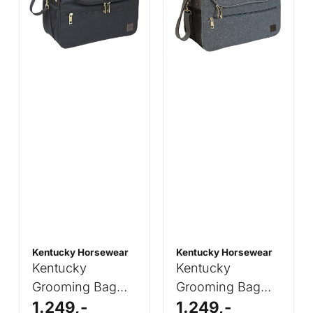
Kentucky Horsewear
Kentucky Horsewear
Kentucky
Kentucky
Grooming Bag
Grooming Bag
1.249,-
1.249,-
Black
Grey