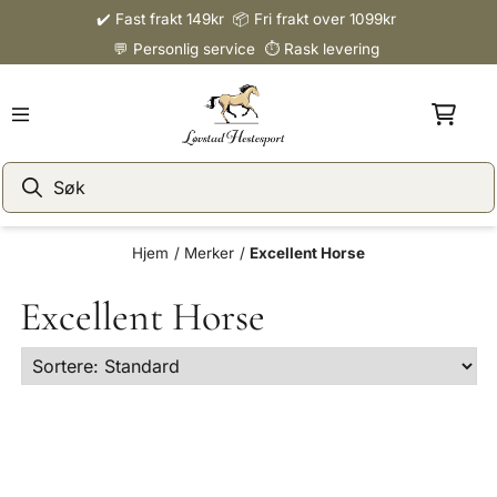
✔️ Fast frakt 149kr 📦 Fri frakt over 1099kr
Hopp til innhold
💬 Personlig service ⏱️ Rask levering
Hjem
/
Merker
/
Excellent Horse
Excellent Horse