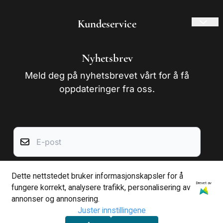
Kundeservice
Frakt og retur
Nyhetsbrev
Om oss
Meld deg på nyhetsbrevet vårt for å få
Kontakt oss
oppdateringer fra oss.
Salgsbetingelser
E-post
Dette nettstedet bruker informasjonskapsler for å
Abonner
Drevet av
fungere korrekt, analysere trafikk, personalisering av
annonser og annonsering.
Juster innstillingene