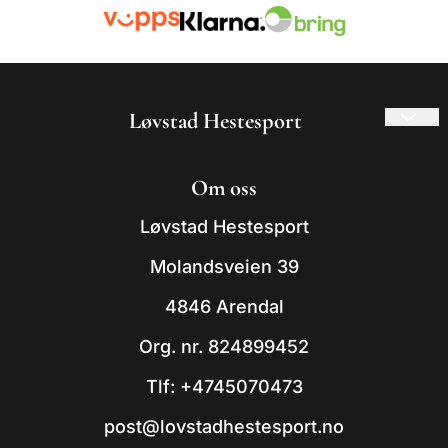
Løvstad Hestesport
© 2026 Løvstad Hestesport
Om oss
- Powered by Mystore.no
Løvstad Hestesport
Molandsveien 39
4846 Arendal
Org. nr. 824899452
Tlf:
+4745070473
post@lovstadhestesport.no