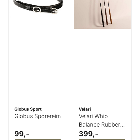
Globus Sport
Velari
Globus Sporereim
Velari Whip
Balance Rubber
99,-
399,-
Grip - Flere