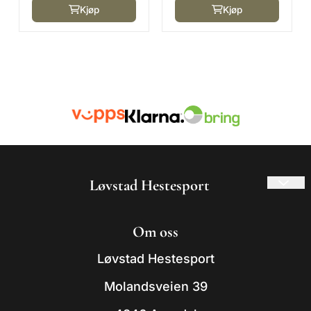
Farger
Kjøp
Kjøp
Løvstad Hestesport
© 2026 Løvstad Hestesport
Om oss
- Powered by Mystore.no
Løvstad Hestesport
Molandsveien 39