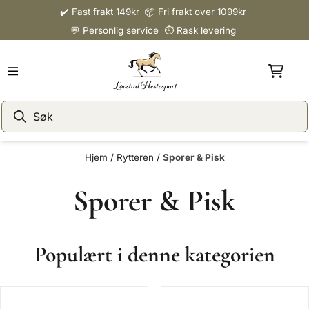
✔️ Fast frakt 149kr 📦 Fri frakt over 1099kr
Hopp til innhold
💬 Personlig service ⏱️ Rask levering
Hjem
/
Rytteren
/
Sporer & Pisk
Sporer & Pisk
Populært i denne kategorien