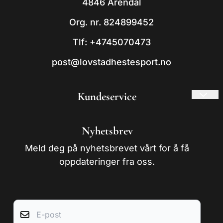
4846 Arendal
Org. nr. 824899452
Tlf:
+4745070473
post@lovstadhestesport.no
Kundeservice
Frakt og retur
Nyhetsbrev
Om oss
Meld deg på nyhetsbrevet vårt for å få
Kontakt oss
oppdateringer fra oss.
Salgsbetingelser
E-post