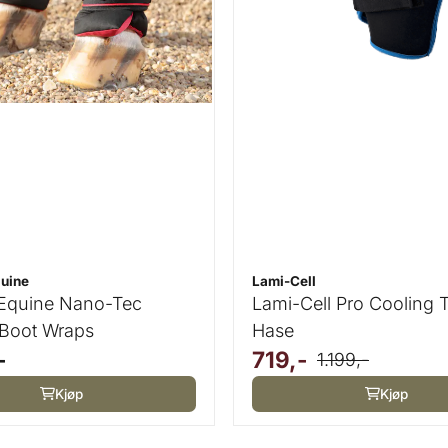
uine
Lami-Cell
 Equine Nano-Tec
Lami-Cell Pro Cooling 
 Boot Wraps
Hase
-
719,-
1.199,-
Kjøp
Kjøp