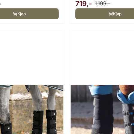
-
719,-
1.199,-
Kjøp
Kjøp