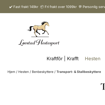
Hopp til innhold
✔️ Fast frakt 149kr 📦 Fri frakt over 1099kr 💬 Personlig ser
Kraftfôr | Krafft
Hesten
Hjem
/
Hesten
/
Benbeskyttere
/
Transport- & Stallbeskyttere
T