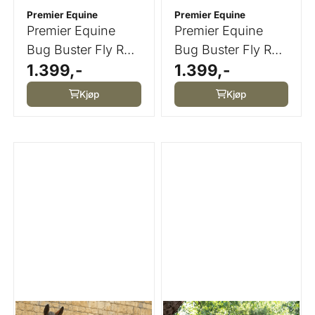
Premier Equine
Premier Equine
Premier Equine
Premier Equine
Bug Buster Fly Rug
Bug Buster Fly Rug
1.399,-
1.399,-
Detachable Neck
Detachable Neck
...
...
Kjøp
Kjøp