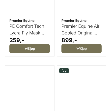
Premier Equine
Premier Equine
PE Comfort Tech
Premier Equine Air
Lycra Fly Mask
Cooled Original
259,-
899,-
Wine
Eventing Boots ...
Kjøp
Kjøp
Ny