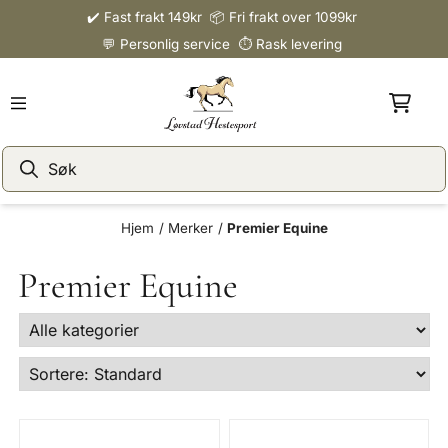
✔️ Fast frakt 149kr 📦 Fri frakt over 1099kr
Hopp til innhold
💬 Personlig service ⏱️ Rask levering
Hjem
/
Merker
/
Premier Equine
Premier Equine