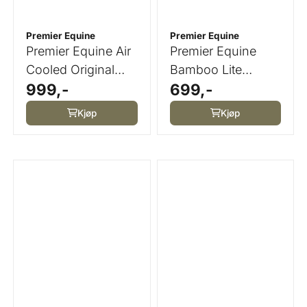
Premier Equine
Premier Equine
Premier Equine Air
Premier Equine
Cooled Original
Bamboo Lite
999,-
699,-
Eventing Boots ...
Compression
Wraps
Kjøp
Kjøp