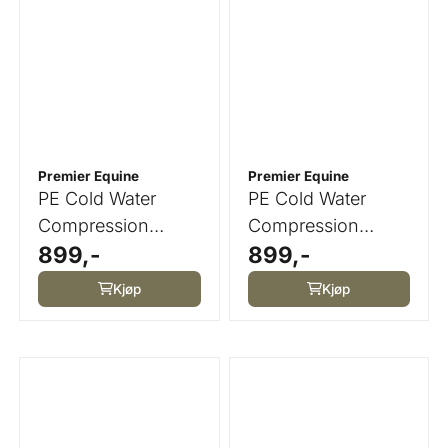
Premier Equine
Premier Equine
PE Cold Water
PE Cold Water
Compression
Compression
899,-
899,-
Boots
Boots
Kjøp
Kjøp