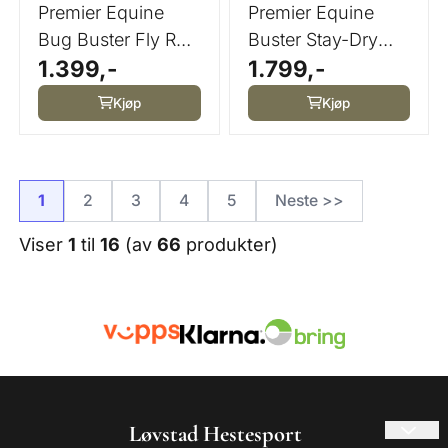
Premier Equine
Premier Equine
Bug Buster Fly Rug
Buster Stay-Dry
1.399,-
1.799,-
Detachable Neck
Super Lite Fly Rug
...
...
Kjøp
Kjøp
1
2
3
4
5
Neste >>
Viser
1
til
16
(av
66
produkter)
Løvstad Hestesport