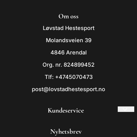
© 2026 Løvstad Hestesport
Om oss
- Powered by Mystore.no
Løvstad Hestesport
Molandsveien 39
4846 Arendal
Org. nr. 824899452
Tlf:
+4745070473
post@lovstadhestesport.no
Kundeservice
Frakt og retur
Nyhetsbrev
Om oss