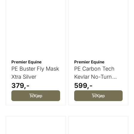
Premier Equine
Premier Equine
PE Buster Fly Mask
PE Carbon Tech
Xtra Silver
Kevlar No-Turn
379,-
599,-
Over Reach Boots
Kjøp
Kjøp