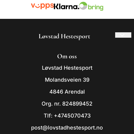
Løvstad Hestesport
© 2026 Løvstad Hestesport
Om oss
- Powered by Mystore.no
Løvstad Hestesport
Molandsveien 39
4846 Arendal
Org. nr. 824899452
Tlf:
+4745070473
post@lovstadhestesport.no