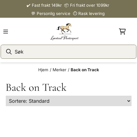
✔️ Fast frakt 149kr 📦 Fri frakt over 1099kr
Hopp til innhold
💬 Personlig service ⏱️ Rask levering
Hjem
/
Merker
/
Back on Track
Back on Track