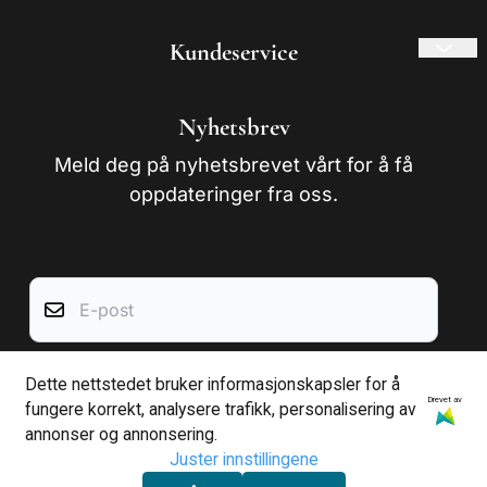
Kundeservice
Frakt og retur
Nyhetsbrev
Om oss
Meld deg på nyhetsbrevet vårt for å få
Kontakt oss
oppdateringer fra oss.
Salgsbetingelser
E-post
Dette nettstedet bruker informasjonskapsler for å
Abonner
Drevet av
fungere korrekt, analysere trafikk, personalisering av
annonser og annonsering.
Juster innstillingene