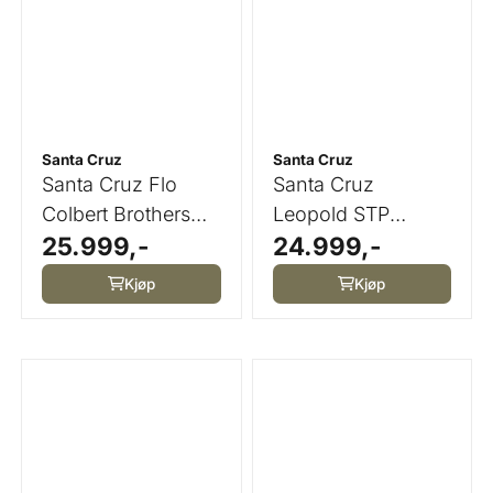
Santa Cruz
Santa Cruz
Santa Cruz Flo
Santa Cruz
Colbert Brothers
Leopold STP
25.999,-
24.999,-
Saddle
Optima Line Saddle
Kjøp
Kjøp