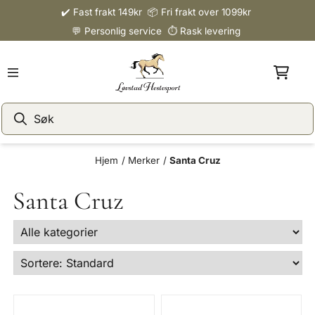
✔️ Fast frakt 149kr 📦 Fri frakt over 1099kr
Hopp til innhold
💬 Personlig service ⏱️ Rask levering
Hjem
/
Merker
/
Santa Cruz
Santa Cruz