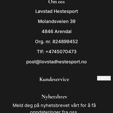
Om oss
- Powered by Mystore.no
Løvstad Hestesport
Molandsveien 39
4846 Arendal
Org. nr. 824899452
Tlf:
+4745070473
post@lovstadhestesport.no
Kundeservice
Frakt og retur
Nyhetsbrev
Om oss
Meld deg på nyhetsbrevet vårt for å få
Kontakt oss
oppdateringer fra oss.