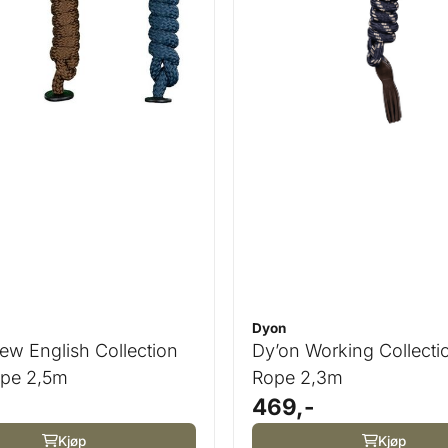
Dyon
ew English Collection
Dy’on Working Collecti
pe 2,5m
Rope 2,3m
469,-
Kjøp
Kjøp