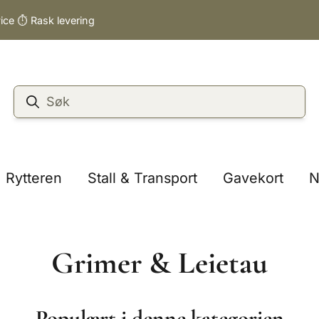
vice ⏱️ Rask levering
Rytteren
Stall & Transport
Gavekort
N
Grimer & Leietau
Populært i denne kategorien