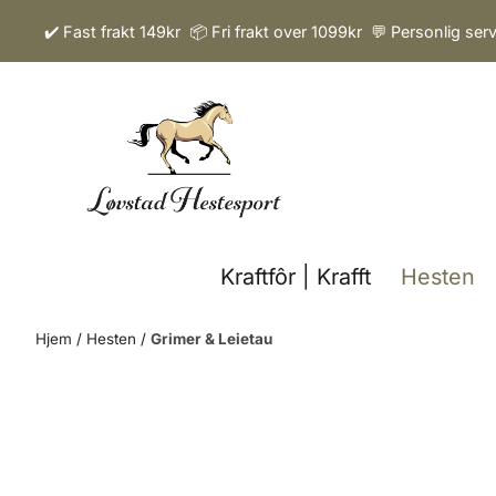
Hopp til innhold
✔️ Fast frakt 149kr 📦 Fri frakt over 1099kr 💬 Personlig ser
Kraftfôr | Krafft
Hesten
Hjem
/
Hesten
/
Grimer & Leietau