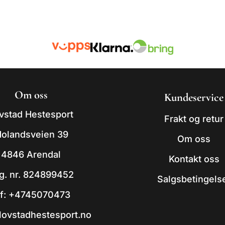
Om oss
Kundeservice
vstad Hestesport
Frakt og retur
olandsveien 39
Om oss
4846 Arendal
Kontakt oss
g. nr. 824899452
Salgsbetingels
lf:
+4745070473
ovstadhestesport.no