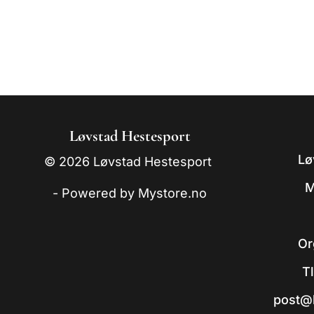
Løvstad Hestesport
Lø
© 2026 Løvstad Hestesport
M
- Powered by Mystore.no
Or
T
post@l